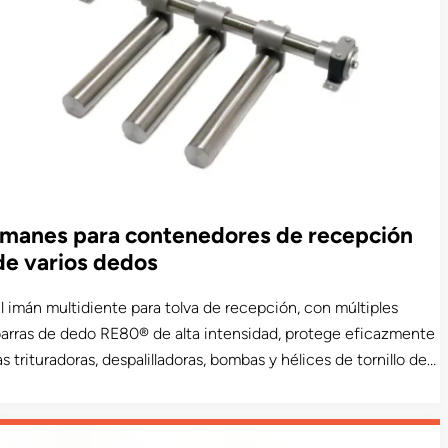
Imanes para contenedores de recepción
de varios dedos
l imán multidiente para tolva de recepción, con múltiples
arras de dedo RE80® de alta intensidad, protege eficazmente
as trituradoras, despalilladoras, bombas y hélices de tornillo de
ontaminantes de hierro, como grapas de cercas de viñas,
lambres, clavos, fijaciones, soportes y herramientas metálicas,
 partículas de desgaste de la maquinaria. Comúnmente