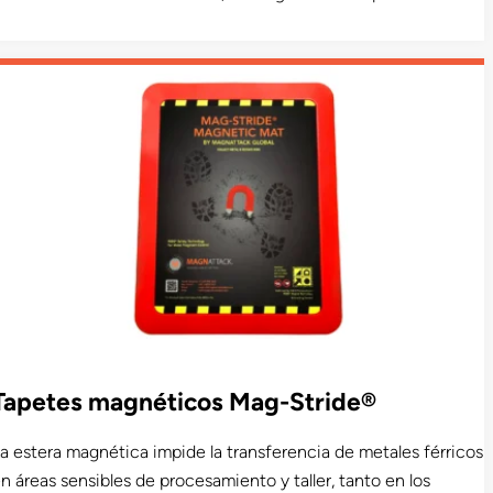
agnética y más del 98% del hierro atrapado y los finos
errosos de los productos.
Tapetes magnéticos Mag-Stride®
a estera magnética impide la transferencia de metales férricos
n áreas sensibles de procesamiento y taller, tanto en los