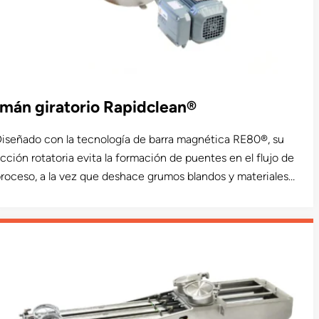
Imán giratorio Rapidclean®
iseñado con la tecnología de barra magnética RE80®, su
cción rotatoria evita la formación de puentes en el flujo de
roceso, a la vez que deshace grumos blandos y materiales
egajosos. Es ideal para flujos de producto propensos a
bstrucciones y puentes en parrillas magnéticas estacionarias.
isponible en un diseño higiénico apto para productos lácteos.