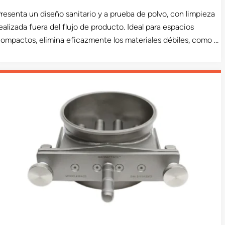
resenta un diseño sanitario y a prueba de polvo, con limpieza
ealizada fuera del flujo de producto. Ideal para espacios
ompactos, elimina eficazmente los materiales débiles, como el
cero inoxidable endurecido por el trabajo y metales no
eseados, utilizando barras de gran diámetro que alcanzan más
e 10.000 gauss. Este producto cuenta con una certificación
e aceptación USDA y está disponible en un modelo sanitario
ceptado por la USDA para productos lácteos.