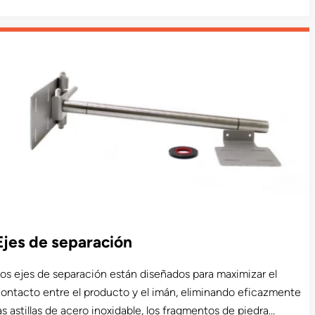
iedras magnéticas en productos alimenticios secos y
úmedos. Disponibles en tamaños mini y estándar, identifican
ontaminantes rechazados por los detectores de metales,
ejoran la eficiencia y reducen el riesgo de contaminación.
stos imanes son ideales para el análisis de muestras y soportan
emperaturas de hasta 150 °C (302 °F).
Ejes de separación
os ejes de separación están diseñados para maximizar el
ontacto entre el producto y el imán, eliminando eficazmente
as astillas de acero inoxidable, los fragmentos de piedra