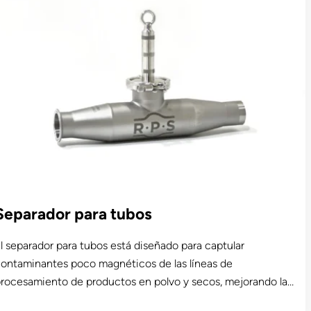
tilizado en las áreas de recepción de uva de las bodegas,
inimiza los costosos daños a los equipos y el mantenimiento,
 la vez que reduce el tiempo de inactividad. Personalizable
ara cumplir con los requisitos específicos de instalación,
onelaje y características del producto, está alimentado por
manes RE80 y RE80HT certificados a +11,000 gauss.
Separador para tubos
l separador para tubos está diseñado para captular
ontaminantes poco magnéticos de las líneas de
rocesamiento de productos en polvo y secos, mejorando la
ureza del producto y protegiéndolo contra los riesgos de