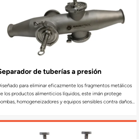
Separador de tuberías a presión
iseñado para eliminar eficazmente los fragmentos metálicos
e los productos alimenticios líquidos, este imán protege
ombas, homogeneizadores y equipos sensibles contra daños
or fragmentos metálicos y aumenta la pureza y la calidad del
roducto. Disponible en un diseño higiénico apto para
roductos lácteos.