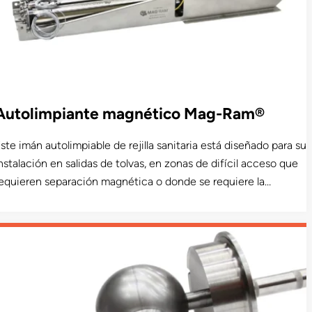
Autolimpiante magnético Mag-Ram®
ste imán autolimpiable de rejilla sanitaria está diseñado para su
nstalación en salidas de tolvas, en zonas de difícil acceso que
equieren separación magnética o donde se requiere la
impieza del imán a intervalos predeterminados. Este producto
uenta con certificación de aceptación del USDA y está
isponible en un modelo sanitario aprobado por el USDA Dairy.