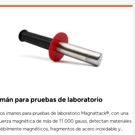
ontaminación exterior. Con un potente elemento magnético
E80 de +11.000 gauss concentrado en la base, impide que los
ragmentos magnéticos eludan el separador, garantizando la
áxima eficacia. Disponible en modelos de vientre y de tubo
ecto, ofrece características como limpieza fácil, alta cobertura
roducto-imán y compatibilidad CIP. Este producto cuenta con
na certificación de aceptación USDA y está disponible en un
odelo sanitario aceptado por la USDA para productos lácteos.
Imán para pruebas de laboratorio
os imanes para pruebas de laboratorio Magnattack®, con una
uerza magnética de más de 11 000 gauss, detectan materiales
ébilmente magnéticos, fragmentos de acero inoxidable y