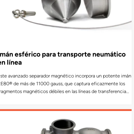
Imán esférico para transporte neumático
en línea
ste avanzado separador magnético incorpora un potente imán
E80® de más de 11000 gauss, que captura eficazmente los
ragmentos magnéticos débiles en las líneas de transferencia
eumática de alta velocidad. Su gran superficie en la parte
osterior de la esfera mantiene los fragmentos metálicos
etenidos y fuera de la zona del producto. Disponible en un
iseño sanitario de calidad láctea.