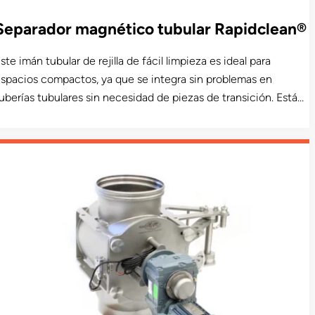
Separador magnético tubular Rapidclean®
ste imán tubular de rejilla de fácil limpieza es ideal para
spacios compactos, ya que se integra sin problemas en
uberías tubulares sin necesidad de piezas de transición. Está
isponible en versiones de una y dos filas, adecuadas para
plicaciones de 4″ a 12″. Este producto lleva una certificación
e aceptación USDA y está disponible en un modelo sanitario
ceptado por el Departamento de Agricultura de EE.UU. (USDA
airy).